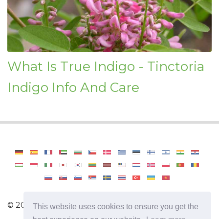
What Is True Indigo - Tinctoria
Indigo Info And Care
©
2026
Haenselblatt
This website uses cookies to ensure you get the