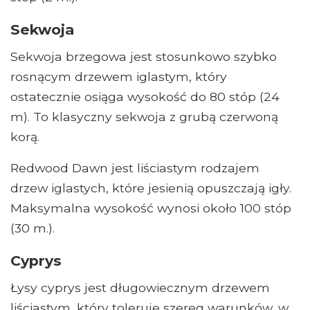
Sekwoja
Sekwoja brzegowa jest stosunkowo szybko
rosnącym drzewem iglastym, który
ostatecznie osiąga wysokość do 80 stóp (24
m). To klasyczny sekwoja z grubą czerwoną
korą.
Redwood Dawn jest liściastym rodzajem
drzew iglastych, które jesienią opuszczają igły.
Maksymalna wysokość wynosi około 100 stóp
(30 m.).
Cyprys
Łysy cyprys jest długowiecznym drzewem
liściastym, który toleruje szereg warunków, w