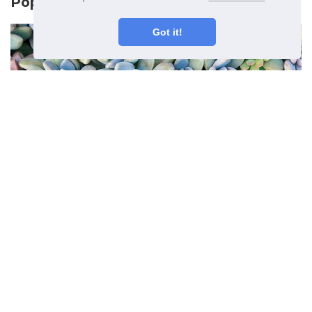
Poprzedni artykuł
Got it!
Strefa 9 Sukulenty - Rosnące
sukulenty w strefie 9