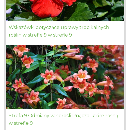
Wskazówki dotyczące uprawy tropikalnych
roślin w strefie 9 w strefie 9
Strefa 9 Odmiany winorośli Pnącza, które rosną
w strefie 9