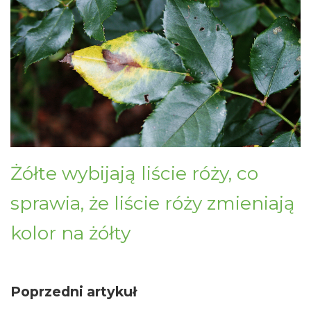
Żółte wybijają liście róży, co
sprawia, że ​​liście róży zmieniają
kolor na żółty
Poprzedni artykuł