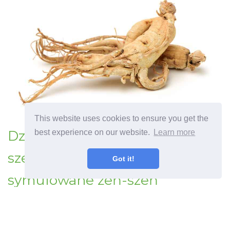
This website uses cookies to ensure you get the
Dzikie symulowane rośliny żeń-
best experience on our website.
Learn more
szenia Jak rosnąć dzikie
Got it!
symulowane żeń-szeń
Poprzedni artykuł