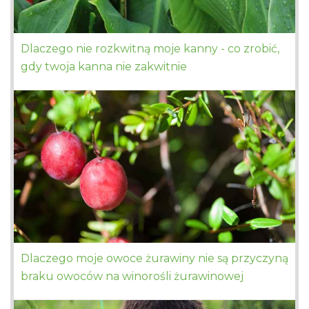
Dlaczego nie rozkwitną moje kanny - co zrobić,
gdy twoja kanna nie zakwitnie
Dlaczego moje owoce żurawiny nie są przyczyną
braku owoców na winorośli żurawinowej